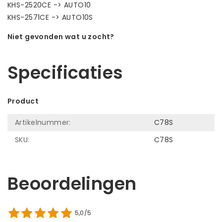
KHS-2520CE -> AUTO10
KHS-2571CE -> AUTO10S
Niet gevonden wat u zocht?
Laat ons helpen! Bel: +31 (0)35-6910253
Specificaties
Product
Artikelnummer:
C78S
SKU:
C78S
Beoordelingen
5,0/5