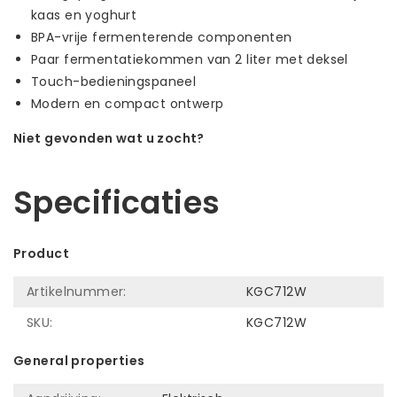
kaas en yoghurt
BPA-vrije fermenterende componenten
Paar fermentatiekommen van 2 liter met deksel
Touch-bedieningspaneel
Modern en compact ontwerp
Niet gevonden wat u zocht?
Laat ons helpen! Bel: +31 (0)35-6910253
Specificaties
Product
Artikelnummer:
KGC712W
SKU:
KGC712W
General properties