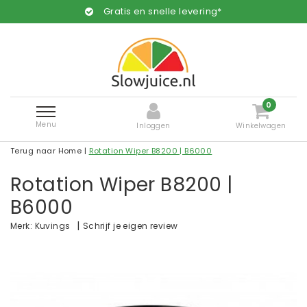
Gratis en snelle levering*
0
Menu
Inloggen
Winkelwagen
Terug naar Home
|
Rotation Wiper B8200 | B6000
Rotation Wiper B8200 |
B6000
|
Schrijf je eigen review
Merk:
Kuvings