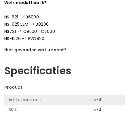
Welk model heb ik?
NS-621 -> B6000
NS-625CEM -> B8200
NS721 -> C9500 | C7000
NS-1226 -> EVO820
Niet gevonden wat u zocht?
Laat ons helpen! Bel: +31 (0)35-6910253
Specificaties
Product
Artikelnummer:
c74
SKU:
c74