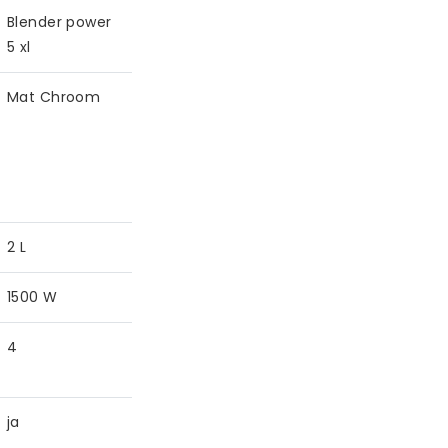
Blender power
5 xl
Mat Chroom
2 L
1500 W
4
ja