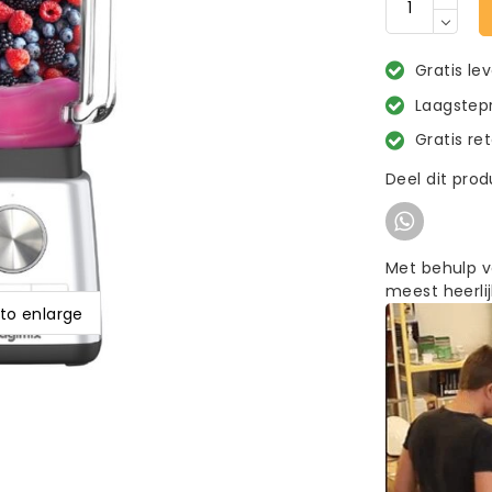
Gratis le
Laagstepr
Gratis re
Deel dit pro
Met behulp v
meest heerlij
 to enlarge