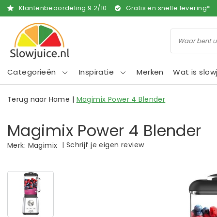
Klantenbeoordeling
9.2
/
10
Gratis en snelle levering*
Categorieën
Inspiratie
Merken
Wat is slow
Terug naar Home
|
Magimix Power 4 Blender
Magimix Power 4 Blender
|
Schrijf je eigen review
Merk:
Magimix