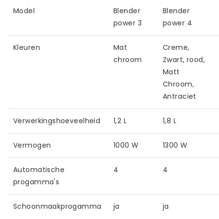
Model
Blender
Blender
power 3
power 4
Kleuren
Mat
Creme,
chroom
Zwart, rood,
Matt
Chroom,
Antraciet
Verwerkingshoeveelheid
1,2 L
1,8 L
Vermogen
1000 W
1300 W
Automatische
4
4
progamma's
Schoonmaakprogamma
ja
ja