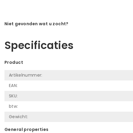
Niet gevonden wat u zocht?
Laat ons helpen! Bel: +31 (0)35-6910253
Specificaties
Product
Artikelnummer:
EAN:
SKU:
btw:
Gewicht:
General properties