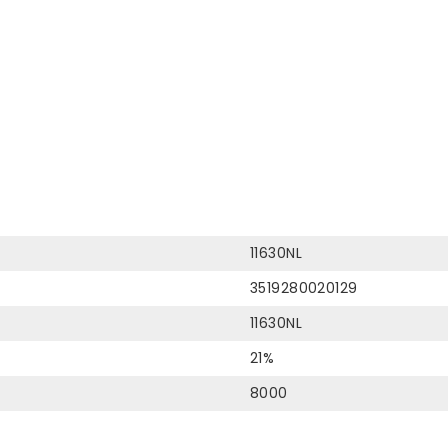
11630NL
3519280020129
11630NL
21%
8000