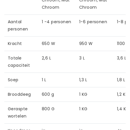
Chroom
Chroom
Aantal
1 -4 personen
1-6 personen
1-8 p
personen
Kracht
650 W
950 W
1100 
Totale
2,6 L
3 L
3,6 L
capaciteit
Soep
1 L
1,3 L
1,8 L
Brooddeeg
600 g
1 KG
1,2 KG
Geraspte
800 G
1 KG
1,4 KG
wortelen