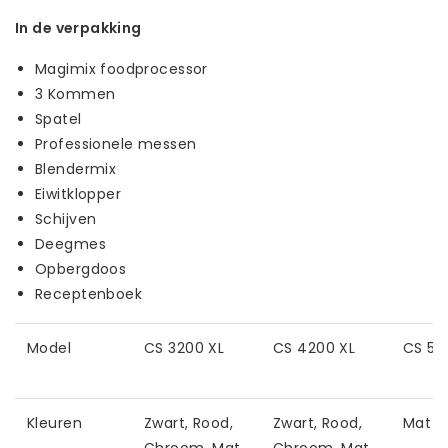
In de verpakking
Magimix foodprocessor
3 Kommen
Spatel
Professionele messen
Blendermix
Eiwitklopper
Schijven
Deegmes
Opbergdoos
Receptenboek
Model
CS 3200 XL
CS 4200 XL
CS 52
Kleuren
Zwart, Rood,
Zwart, Rood,
Mat 
Chroom, Mat
Chroom, Mat