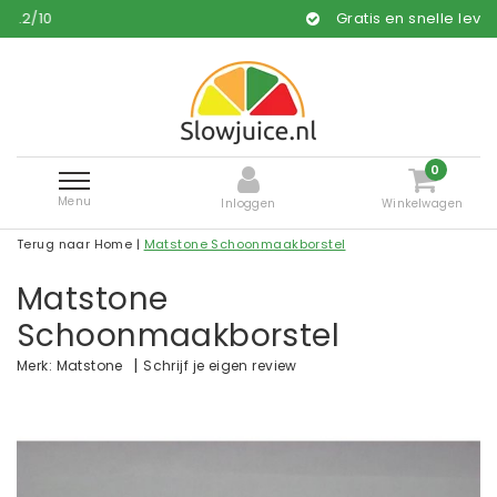
Gratis en snelle levering*
0
Menu
Inloggen
Winkelwagen
Terug naar Home
|
Matstone Schoonmaakborstel
Matstone
Schoonmaakborstel
|
Schrijf je eigen review
Merk:
Matstone