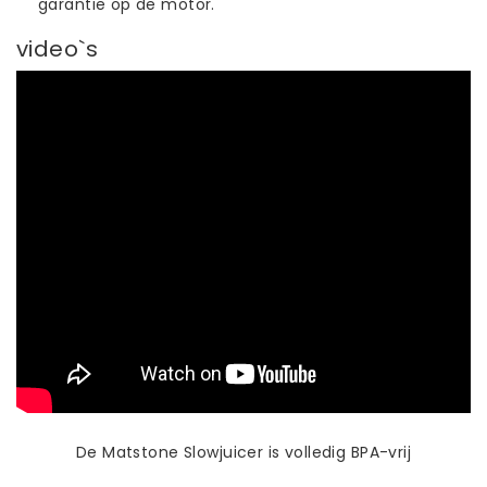
garantie op de motor.
video`s
De Matstone Slowjuicer is volledig BPA-vrij