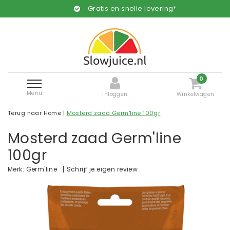
Gratis en snelle levering*
0
Menu
Inloggen
Winkelwagen
Terug naar Home
|
Mosterd zaad Germ'line 100gr
Mosterd zaad Germ'line
100gr
|
Schrijf je eigen review
Merk:
Germ'line