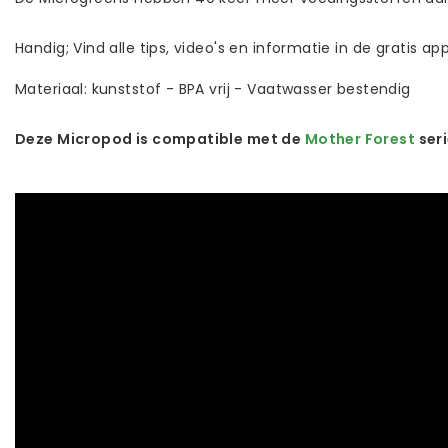
Handig; Vind alle tips, video's en informatie in de gratis ap
Materiaal: kunststof - BPA vrij - Vaatwasser bestendig
Deze Micropod is compatible met de
Mother Forest
seri