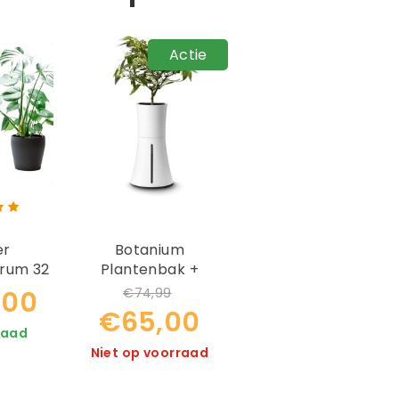
Actie
er
Botanium
rum 32
Plantenbak +
klamp
Gratis Startpakket
€74,99
,00
€65,00
raad
Niet op voorraad