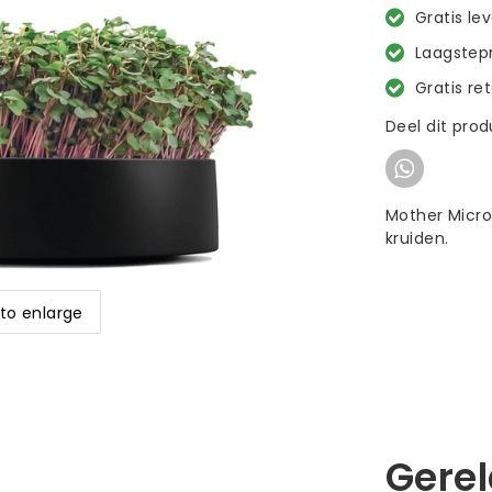
Gratis le
Laagstepr
Gratis re
Deel dit pro
Mother Micro
kruiden.
 to enlarge
Gere