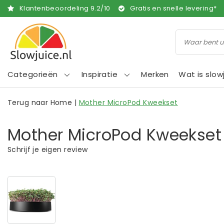
Klantenbeoordeling
9.2
/
10
Gratis en snelle levering*
Categorieën
Inspiratie
Merken
Wat is slow
Terug naar Home
|
Mother MicroPod Kweekset
Mother MicroPod Kweekset
Schrijf je eigen review