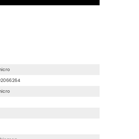
icro
02066264
icro