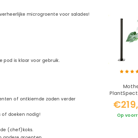
verheerlijke microgroente voor salades!
 pod is klaar voor gebruik.
Moth
PlantSpect
roenten of ontkiemde zaden verder
Led Kwee
€219
s of doeken nodig!
Op voor
nde (chef)koks.
n andere groenten.