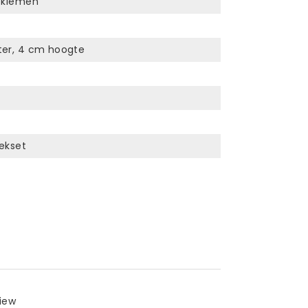
 kiemen
er, 4 cm hoogte
ekset
view