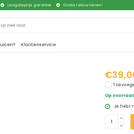
Laagsteprijs garantie
Gratis retourneren!
juicen?
Klantenservice
€39,0
Toevoegen
Op voorraa
Je hebt 