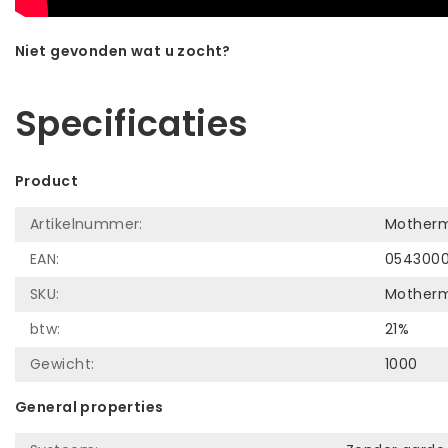
Niet gevonden wat u zocht?
Laat ons helpen! Bel: +31 (0)35-6910253
Specificaties
Product
Artikelnummer:
Motherm
EAN:
054300
SKU:
Motherm
btw:
21%
Gewicht:
1000
General properties