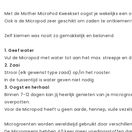
Met de Mother MicroPod Kweekset oogst je wekelijks een o
Ook is de Micropod zeer geschikt om zaden te ontkiemen!
Zelf kiemen was nooit zo gemakkelijk en belonend.
1. Geef water
Vul de Micropod met water tot aan het max. streepje en de
2. Zaai
Strooi (elk gewenst type zaad) op/in het rooster.
In de tussentijd is water geven niet nodig
3. Oogst en herhaal
Binnen 7-12 dagen kan jij heerlijk genieten van je microg
overpotten.
Voor de Micropod heeft u geen aarde, hennep, vuile vezel
Microgroenten worden wereldwijd gebruikt door verschille
De Microgreens hebben 40 keer meer voedingsstoffen da