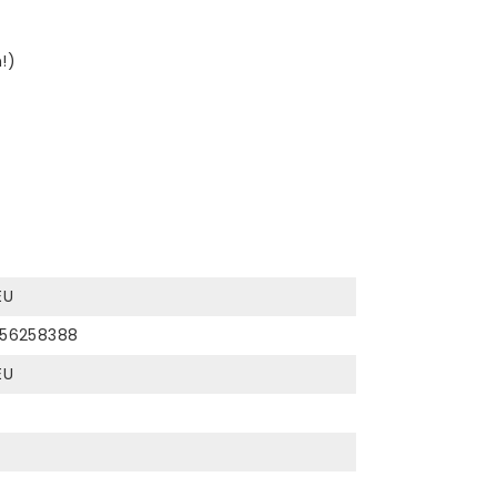
!)
EU
56258388
EU