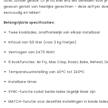
tafel, zonder gedoe. Of je nu snel iets wilt bereiden voor j
gewoon geniet van heerlijke gerechten – deze airfryer doe
eenvoudig en lekker!
Belangrijkste specificaties:
Twee kooklades, onafhankelijk van elkaar instelbaar
Inhoud van 9,5 liter (voor 2 kg frietjes)
Vermogen van 2470 Watt
6 kookfuncties: Air Fry, Max Crisp, Roast, Bake, Reheat, 
Temperatuurinstelling van 40°C tot 240°C
Instelbare timer
SYNC-functie zodat beide lades tegelijk klaar zijn
MATCH-functie voor dezelfde instellingen in beide lade