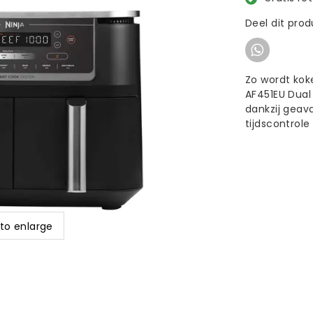
Deel dit pro
Zo wordt kok
AF451EU Dual 
dankzij geav
tijdscontrole
 to enlarge