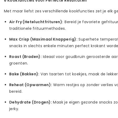
6 Kookfuncties voor Perfecte Resultaten
Met maar liefst zes verschillende kookfuncties zet je elk g
Air Fry (Heteluchtfrituren):
Bereid je favoriete gefrit
traditionele frituurmethodes.
Max Crisp (Maximaal Knapperig):
Superhete temperatu
snacks in slechts enkele minuten perfect krokant worde
Roast (Braden):
Ideaal voor goudbruin geroosterde aar
groenten.
Bake (Bakken):
Van taarten tot koekjes, maak de lekker
Reheat (Opwarmen):
Warm restjes op zonder verlies va
bereid.
Dehydrate (Drogen):
Maak je eigen gezonde snacks zoa
jerky.