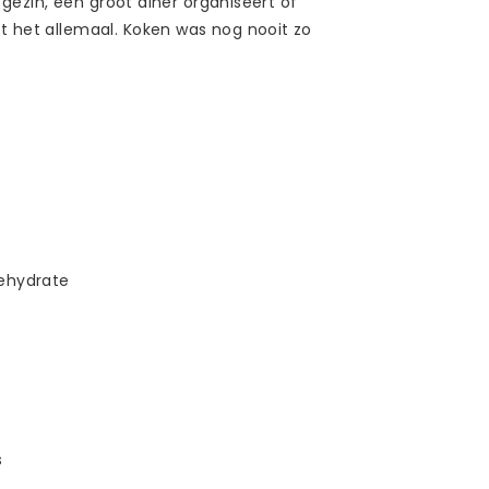
e gezin, een groot diner organiseert of
t het allemaal. Koken was nog nooit zo
Dehydrate
s