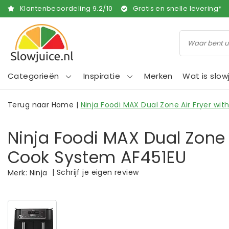
Klantenbeoordeling
9.2
/
10
Gratis en snelle levering*
Categorieën
Inspiratie
Merken
Wat is slow
Terug naar Home
|
Ninja Foodi MAX Dual Zone Air Fryer wi
Ninja Foodi MAX Dual Zone 
Cook System AF451EU
|
Schrijf je eigen review
Merk:
Ninja