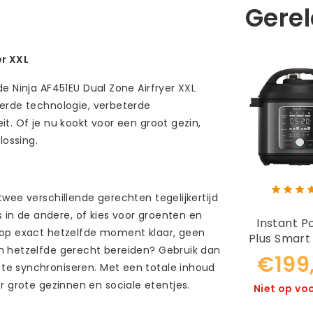
Gere
er XXL
e Ninja AF451EU Dual Zone Airfryer XXL
eerde technologie, verbeterde
t. Of je nu kookt voor een groot gezin,
lossing.
wee verschillende gerechten tegelijkertijd
s in de andere, of kies voor groenten en
Instant P
 op exact hetzelfde moment klaar, geen
Plus Smart 
n hetzelfde gerecht bereiden? Gebruik dan
Multicooke
€199
te synchroniseren. Met een totale inhoud
voor grote gezinnen en sociale etentjes.
Niet op vo