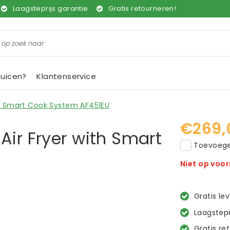
Laagsteprijs garantie
Gratis retourneren!
juicen?
Klantenservice
th Smart Cook System AF451EU
€269,
Air Fryer with Smart
Toevoegen
Niet op voo
Gratis le
Laagstepr
Gratis re