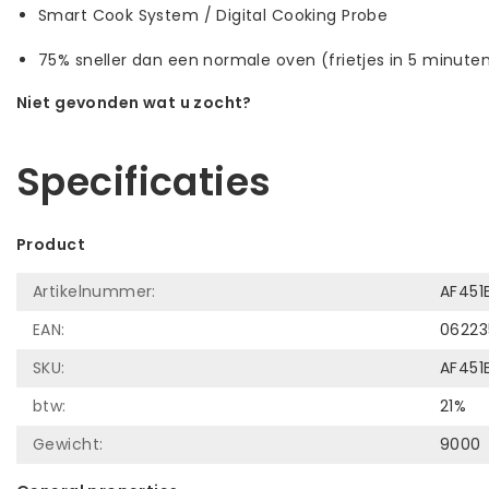
Smart Cook System / Digital Cooking Probe
75% sneller dan een normale oven (frietjes in 5 minuten
Niet gevonden wat u zocht?
Laat ons helpen! Bel: +31 (0)35-6910253
Specificaties
Product
Artikelnummer:
AF451
EAN:
06223
SKU:
AF451
btw:
21%
Gewicht:
9000