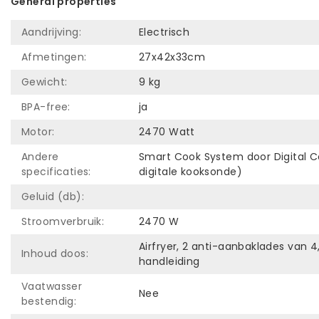
General properties
Aandrijving:
Electrisch
Afmetingen:
27x42x33cm
Gewicht:
9 kg
BPA-free:
ja
Motor:
2470 Watt
Andere
Smart Cook System door Digital C
specificaties:
digitale kooksonde)
Geluid (db):
Stroomverbruik:
2470 W
Airfryer, 2 anti-aanbaklades van 4,
Inhoud doos:
handleiding
Vaatwasser
Nee
bestendig: