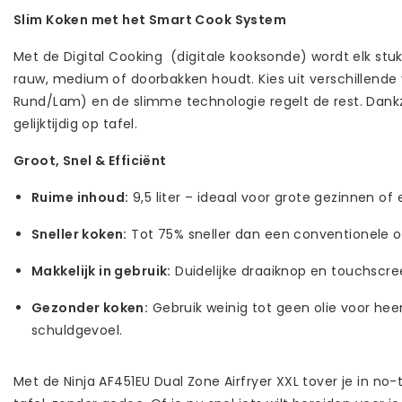
Slim Koken met het Smart Cook System
Met de Digital Cooking (digitale kooksonde) wordt elk stuk 
rauw, medium of doorbakken houdt. Kies uit verschillende v
Rund/Lam) en de slimme technologie regelt de rest. Dank
gelijktijdig op tafel.
Groot, Snel & Efficiënt
Ruime inhoud:
9,5 liter – ideaal voor grote gezinnen of
Sneller koken:
Tot 75% sneller dan een conventionele 
Makkelijk in gebruik:
Duidelijke draaiknop en touchscree
Gezonder koken:
Gebruik weinig tot geen olie voor hee
schuldgevoel.
Met de Ninja AF451EU Dual Zone Airfryer XXL tover je in n