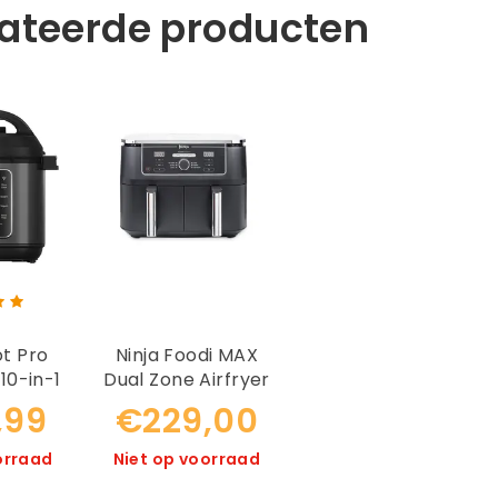
lateerde producten
ot Pro
Ninja Foodi MAX
10-in-1
Dual Zone Airfryer
r 5,7L
AF400EU
,99
€229,00
orraad
Niet op voorraad