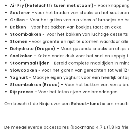
Air Fry (Heteluchtfrituren met stoom)
– Voor knapperig
Sauteren -
voor het braden van steaks en het sauteren
Grillen
– Voor het grillen van o.a vlees of broodjes en 
Bakken
– Voor het bakken van koekjes,taart en cake.
Stoombakken -
voor het bakken van luchtige desserts 
Stomen -
voor groente en rijst te stomen waardoor al
Dehydrate (Drogen)
– Maak gezonde snacks en chips d
Snelkoken
- Koken onder druk voor het snel en sappig t
Stoommaaltijden -
Bereid complete maaltijden in mi
Slowcooken -
Voor het garen van gerechten tot wel 12 
Yoghurt
- Maak je eigen yoghurt voor een heerlijk ontbij
Stoombakken (Brood)
- Voor het bakken van verse bro
Rijsproces
- Voor het laten rijzen van brooddegen.
Om beschikt de Ninja over een
Reheat-functie
om maalti
De meegeleverde accessoires (kookmand 4,7 L (1,8 kg frie