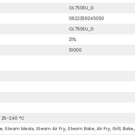
OL750EU_D
0622356245050
OL750EU_D
21%
10000
: 25-240 °C
e, Steam Meals, Steam Air Fry, Steam Bake, Air Fry, Grill, Ba