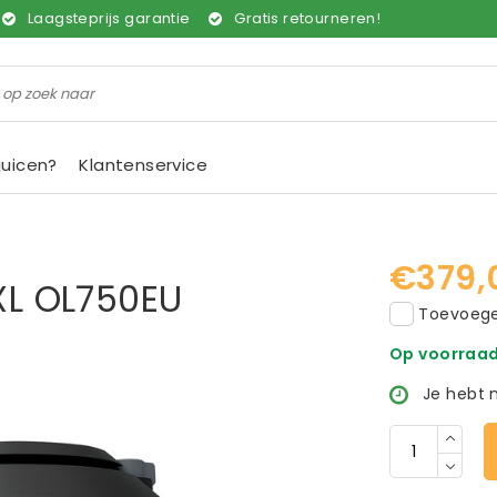
Laagsteprijs garantie
Gratis retourneren!
juicen?
Klantenservice
€379,
XXL OL750EU
Toevoegen
Op voorraa
Je hebt 