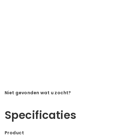
Niet gevonden wat u zocht?
Laat ons helpen! Bel: +31 (0)35-6910253
Specificaties
Product