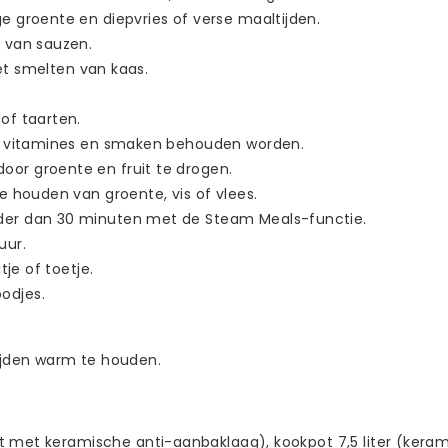
e groente en diepvries of verse maaltijden.
 van sauzen.
het smelten van kaas.
of taarten.
le vitamines en smaken behouden worden.
oor groente en fruit te drogen.
e houden van groente, vis of vlees.
nder dan 30 minuten met de Steam Meals-functie.
uur.
tje of toetje.
odjes.
jden warm te houden.
t met keramische anti-aanbaklaag), kookpot 7,5 liter (kera