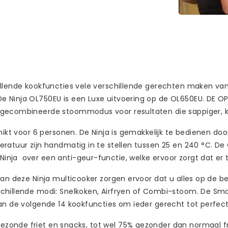
illende kookfuncties vele verschillende gerechten maken van
 Ninja OL750EU is een Luxe uitvoering op de OL650EU. DE OP
gecombineerde stoommodus voor resultaten die sappiger, kna
hikt voor 6 personen. De Ninja is gemakkelijk te bedienen do
ratuur zijn handmatig in te stellen tussen 25 en 240 °C. De
nja over een anti-geur-functie, welke ervoor zorgt dat er t
van deze Ninja multicooker zorgen ervoor dat u alles op de 
chillende modi: Snelkoken, Airfryen of Combi-stoom. De Sma
an de volgende 14 kookfuncties om ieder gerecht tot perfect
zonde friet en snacks, tot wel 75% gezonder dan normaal fr