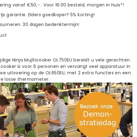
vering vanaf €50,- . Voor 16:00 besteld, morgen in huis*!
ijs garantie. Elders goedkoper? 5% korting!
tourneren. 30 dagen bedenktermijn!
duct
jdige Ninja Mujlticooker OL750EU bereidt u vele gerechten.
ticooker is voor 6 personen en vervangt veel apparatuur in
uxe uitvoering op de OL650EU, met 2 extra functies en een
e losse thermometer.