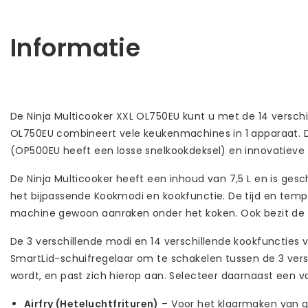
Informatie
De Ninja Multicooker XXL OL750EU kunt u met de 14 versch
OL750EU combineert vele keukenmachines in 1 apparaat. De
(OP500EU heeft een losse snelkookdeksel) en innovatieve 
De Ninja Multicooker heeft een inhoud van 7,5 L en is gesc
het bijpassende Kookmodi en kookfunctie. De tijd en tempe
machine gewoon aanraken onder het koken. Ook bezit de Ni
De 3 verschillende modi en 14 verschillende kookfuncties 
SmartLid-schuifregelaar om te schakelen tussen de 3 vers
wordt, en past zich hierop aan. Selecteer daarnaast een v
Airfry (Heteluchtfrituren)
– Voor het klaarmaken van ge