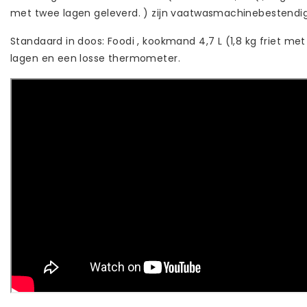
met twee lagen geleverd. ) zijn vaatwasmachinebestendig. 
Standaard in doos: Foodi , kookmand 4,7 L (1,8 kg friet m
lagen en een losse thermometer.