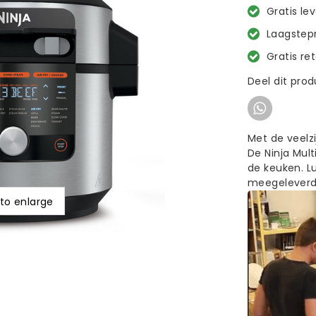
Gratis le
Laagstepr
Gratis re
Deel dit pro
Met de veelzi
De Ninja Mul
de keuken. L
meegeleverd
 to enlarge