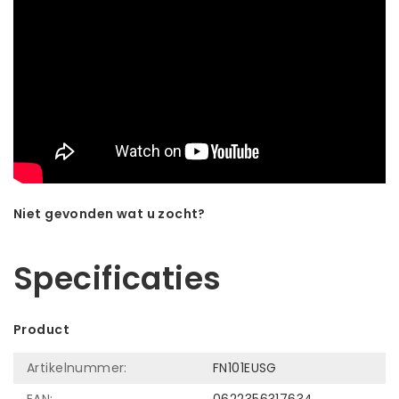
Niet gevonden wat u zocht?
Laat ons helpen! Bel: +31 (0)35-6910253
Specificaties
Product
Artikelnummer:
FN101EUSG
EAN:
0622356317634