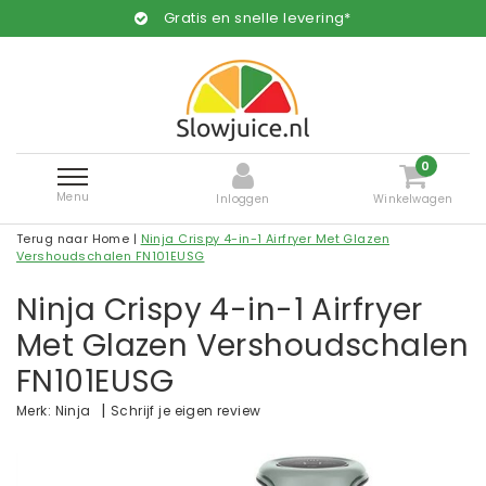
Gratis en snelle levering*
0
Menu
Inloggen
Winkelwagen
Terug naar Home
|
Ninja Crispy 4-in-1 Airfryer Met Glazen
Vershoudschalen FN101EUSG
Ninja Crispy 4-in-1 Airfryer
Met Glazen Vershoudschalen
FN101EUSG
|
Schrijf je eigen review
Merk:
Ninja