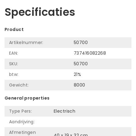
Specificaties
Product
Artikelnummer:
50700
EAN:
737416082268
SKU:
50700
btw:
21%
Gewicht:
8000
General properties
Type Pers:
Electrisch
Aandrijving:
Afmetingen
40 x 19 x 32 cm