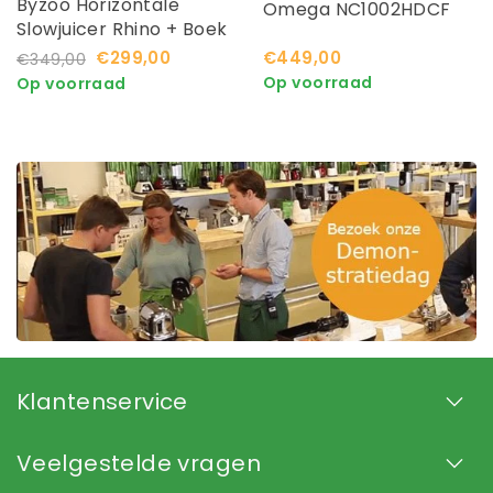
Byzoo Horizontale
Omega NC1002HDCF
Slowjuicer Rhino + Boek
+ Flesjes
€299,00
€449,00
€349,00
Op voorraad
Op voorraad
Klantenservice
Veelgestelde vragen