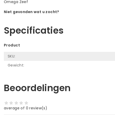
Omega Zeef
Niet gevonden wat u zocht?
Laat ons helpen! Bel: +31 (0)35-6910253
Specificaties
Product
SKU:
Gewicht:
Beoordelingen
average of 0 review(s)