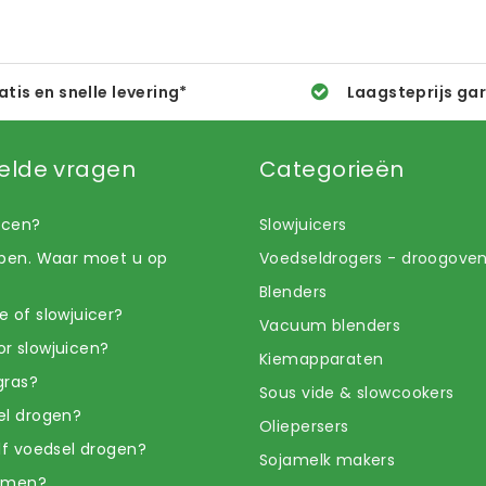
atis en snelle levering*
Laagsteprijs ga
elde vragen
Categorieën
uicen?
Slowjuicers
open. Waar moet u op
Voedseldrogers - droogove
Blenders
e of slowjuicer?
Vacuum blenders
r slowjuicen?
Kiemapparaten
gras?
Sous vide & slowcookers
el drogen?
Oliepersers
elf voedsel drogen?
Sojamelk makers
iemen?