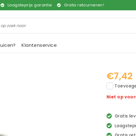
Laagsteprijs garantie
Gratis retourneren!
juicen?
Klantenservice
€7,42
Toevoegen
Niet op voo
Gratis le
Laagstepr
Gratis re