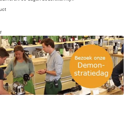
duct
f