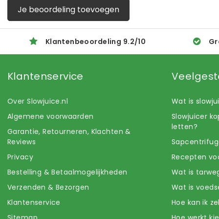
Je beoordeling toevoegen
Klantenbeoordeling
9.2
/
10
Gr
Klantenservice
Veelgest
Over Slowjuice.nl
Wat is slowj
Algemene voorwaarden
Slowjuicer k
letten?
Garantie, Retourneren, Klachten &
Reviews
Sapcentrifug
Privacy
Recepten voo
Bestelling & Betaalmogelijkheden
Wat is tarwe
Verzenden & Bezorgen
Wat is voeds
Klantenservice
Hoe kan ik z
Sitemap
Hoe werkt k