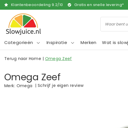
Klantenbeoordeling
9.2
/
10
Gratis en snelle levering*
Categorieën
Inspiratie
Merken
Wat is slow
Terug naar Home
|
Omega Zeef
Omega Zeef
|
Schrijf je eigen review
Merk:
Omega