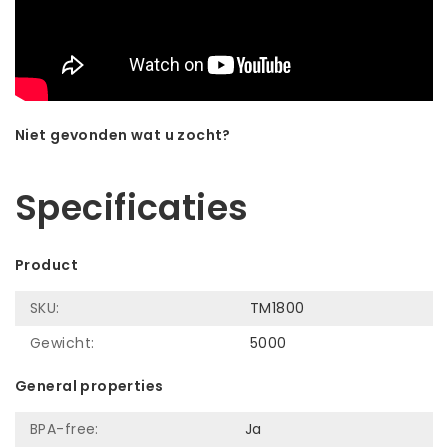
Niet gevonden wat u zocht?
Laat ons helpen! Bel: +31 (0)35-6910253
Specificaties
Product
SKU:
TM1800
Gewicht:
5000
General properties
BPA-free:
Ja