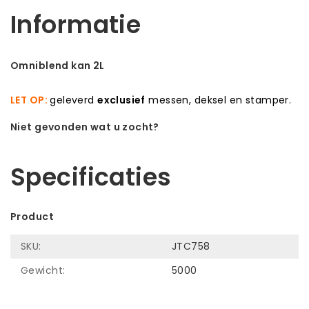
Informatie
Omniblend kan 2L
LET OP:
geleverd
exclusief
messen, deksel en stamper.
Niet gevonden wat u zocht?
Laat ons helpen! Bel: +31 (0)35-6910253
Specificaties
Product
SKU:
JTC758
Gewicht:
5000