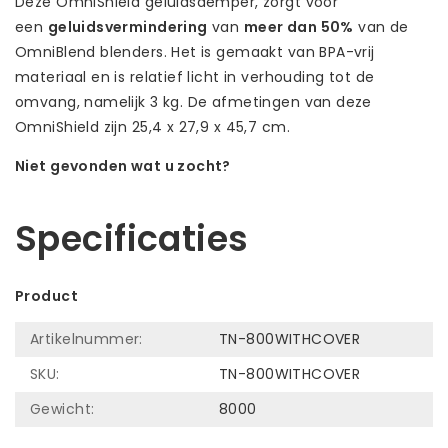
Deze OmniShield geluidsdemper, zorgt voor
een
geluidsvermindering
van
meer dan 50%
van de
OmniBlend blenders. Het is gemaakt van BPA-vrij
materiaal en is relatief licht in verhouding tot de
omvang, namelijk 3 kg. De afmetingen van deze
OmniShield zijn 25,4 x 27,9 x 45,7 cm.
Niet gevonden wat u zocht?
Laat ons helpen! Bel: +31 (0)35-6910253
Specificaties
Product
Artikelnummer:
TN-800WITHCOVER
SKU:
TN-800WITHCOVER
Gewicht:
8000