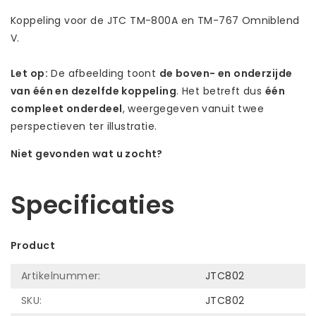
Koppeling voor de JTC TM-800A en TM-767 Omniblend
V.
Let op:
De afbeelding toont
de boven- en onderzijde
van één en dezelfde koppeling
. Het betreft dus
één
compleet onderdeel
, weergegeven vanuit twee
perspectieven ter illustratie.
Niet gevonden wat u zocht?
Laat ons helpen! Bel: +31 (0)35-6910253
Specificaties
Product
Artikelnummer:
JTC802
SKU:
JTC802