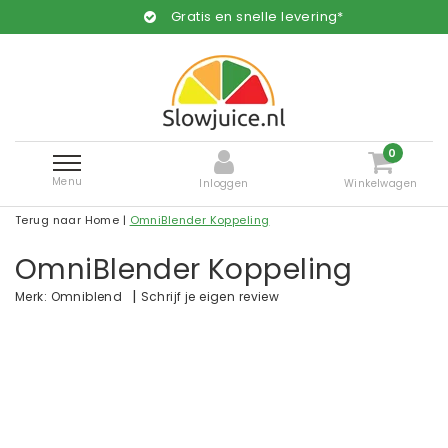
Gratis en snelle levering*
0
Menu
Inloggen
Winkelwagen
Terug naar Home
|
OmniBlender Koppeling
OmniBlender Koppeling
|
Schrijf je eigen review
Merk:
Omniblend