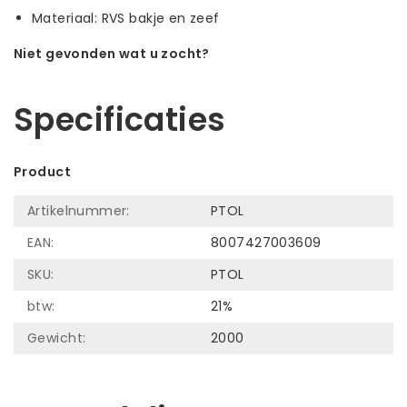
Materiaal: RVS bakje en zeef
Niet gevonden wat u zocht?
Laat ons helpen! Bel: +31 (0)35-6910253
Specificaties
Product
Artikelnummer:
PTOL
EAN:
8007427003609
SKU:
PTOL
btw:
21%
Gewicht:
2000