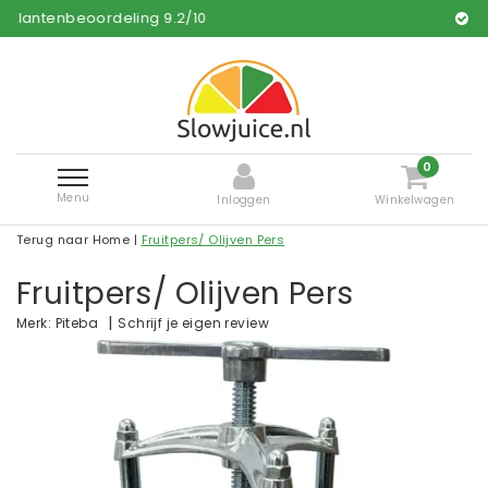
.2
/
10
Gratis en snelle levering
0
Menu
Inloggen
Winkelwagen
Terug naar Home
|
Fruitpers/ Olijven Pers
Fruitpers/ Olijven Pers
|
Schrijf je eigen review
Merk:
Piteba