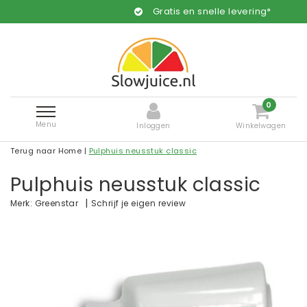
Gratis en snelle levering*
0
Menu
Inloggen
Winkelwagen
Terug naar Home
|
Pulphuis neusstuk classic
Pulphuis neusstuk classic
|
Schrijf je eigen review
Merk:
Greenstar