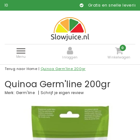
Gratis en snelle levering*
0
Menu
Inloggen
Winkelwagen
Terug naar Home
|
Quinoa Germ'line 200gr
Quinoa Germ'line 200gr
|
Schrijf je eigen review
Merk:
Germ'line