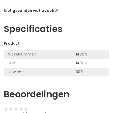
Niet gevonden wat u zocht?
Laat ons helpen! Bel: +31 (0)35-6910253
Specificaties
Product
Artikelnummer:
143GG
SKU:
143GG
Gewicht:
300
Beoordelingen