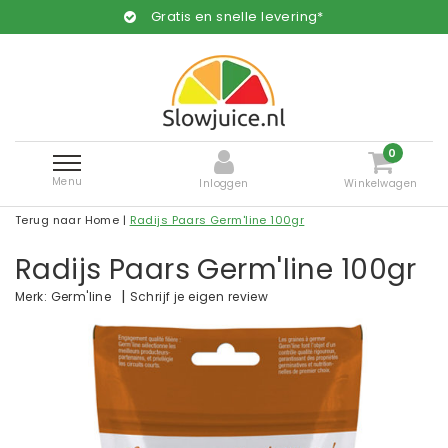
Gratis en snelle levering*
0
Menu
Inloggen
Winkelwagen
Terug naar Home
|
Radijs Paars Germ'line 100gr
Radijs Paars Germ'line 100gr
|
Schrijf je eigen review
Merk:
Germ'line