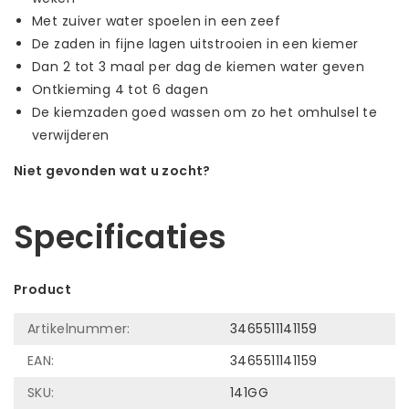
Met zuiver water spoelen in een zeef
De zaden in fijne lagen uitstrooien in een kiemer
Dan 2 tot 3 maal per dag de kiemen water geven
Ontkieming 4 tot 6 dagen
De kiemzaden goed wassen om zo het omhulsel te
verwijderen
Niet gevonden wat u zocht?
Laat ons helpen! Bel: +31 (0)35-6910253
Specificaties
Product
Artikelnummer:
3465511141159
EAN:
3465511141159
SKU:
141GG