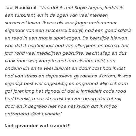
Joël Goudsmit:
"Voordat ik met Sapje begon, leidde ik
een turbulent, en in de ogen van veel mensen,
succesvol leven. Ik was als zeer jonge ondernemer
eigenaar van een succesvol bedrijf, had een goed salaris
en reed in een mooie sportwagen. De keerzijde hiervan
was dat ik continu last had van allergieën en astma, het
jaar rond veel medicijnen gebruikte, slecht sliep en dus
vaak moe was, kampte met een slechte huid, een
onderin kin en te veel buikvet en daarnaast had ik last
had van stress en depressieve gevoelens. Kortom, ik was
eigenlijk best wel ongelukkig en ongezond. Mijn lichaam
gaf jarenlang het signaal af dat ik inmiddels code rood
had bereikt, maar de ernst hiervan drong niet tot mij
door en ik begreep niet hoe het kwam dat ik mij zo
ontzettend slecht voelde."
Niet gevonden wat u zocht?
Laat ons helpen! Bel: +31 (0)35-6910253