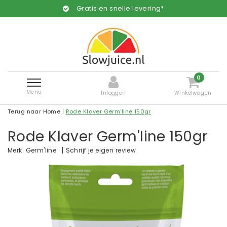
Gratis en snelle levering*
0
Menu
Inloggen
Winkelwagen
Terug naar Home
|
Rode Klaver Germ'line 150gr
Rode Klaver Germ'line 150gr
|
Schrijf je eigen review
Merk:
Germ'line