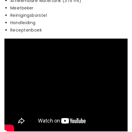
Afneembare watertank (375 ml)
Meetbeker
Reinigingsborstel
Handleiding
Receptenboek