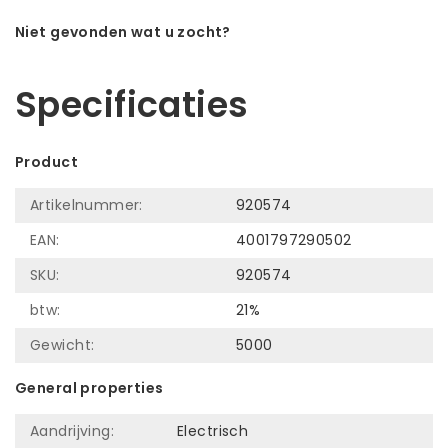
Niet gevonden wat u zocht?
Laat ons helpen! Bel: +31 (0)35-6910253
Specificaties
Product
Artikelnummer:
920574
EAN:
4001797290502
SKU:
920574
btw:
21%
Gewicht:
5000
General properties
Aandrijving:
Electrisch