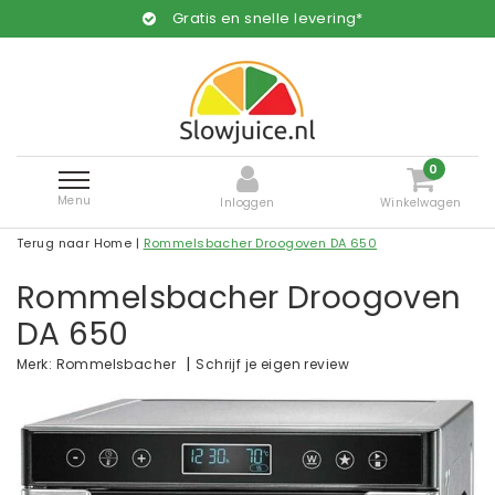
Gratis en snelle levering*
0
Menu
Inloggen
Winkelwagen
Terug naar Home
|
Rommelsbacher Droogoven DA 650
Rommelsbacher Droogoven
DA 650
|
Schrijf je eigen review
Merk:
Rommelsbacher