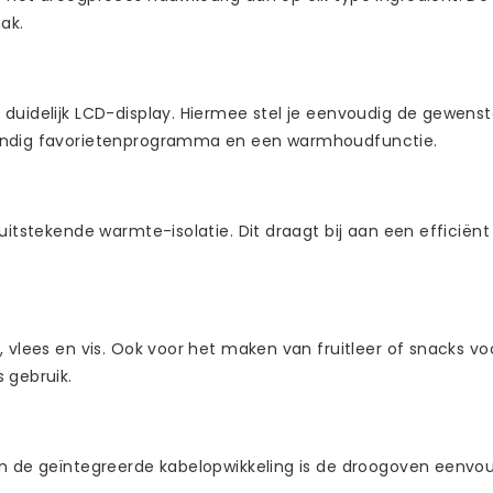
ak.
uidelijk LCD-display. Hiermee stel je eenvoudig de gewenste 
handig favorietenprogramma en een warmhoudfunctie.
 uitstekende warmte-isolatie. Dit draagt bij aan een efficië
 vlees en vis. Ook voor het maken van fruitleer of snacks voo
 gebruik.
en de geïntegreerde kabelopwikkeling is de droogoven eenvo