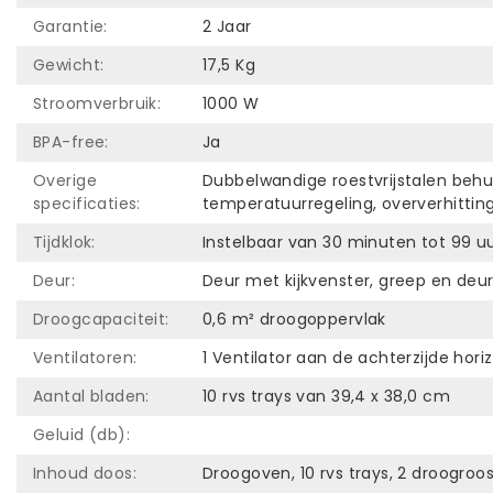
Garantie:
2 Jaar
Gewicht:
17,5 Kg
Stroomverbruik:
1000 W
BPA-free:
Ja
Overige
Dubbelwandige roestvrijstalen behui
specificaties:
temperatuurregeling, oververhitti
Tijdklok:
Instelbaar van 30 minuten tot 99 
Deur:
Deur met kijkvenster, greep en de
Droogcapaciteit:
0,6 m² droogoppervlak
Ventilatoren:
1 Ventilator aan de achterzijde hor
Aantal bladen:
10 rvs trays van 39,4 x 38,0 cm
Geluid (db):
Inhoud doos:
Droogoven, 10 rvs trays, 2 droogroos