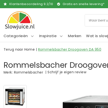
Klantenbeoordeling
9.2
/
10
Gratis en snelle levering*
Categorieën
Inspiratie
Merken
Wat is slow
Terug naar Home
|
Rommelsbacher Droogoven DA 950
Rommelsbacher Droogove
|
Schrijf je eigen review
Merk:
Rommelsbacher