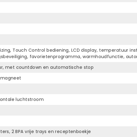
zing, Touch Control bediening, LCD display, temperatuur inst
ngsbeveiliging, favorietenprogramma, warmhoudfunctie, aut
uur, met countdown en automatische stop
urmagneet
izontale luchtstroom
ters, 2 BPA vrije trays en receptenboekje