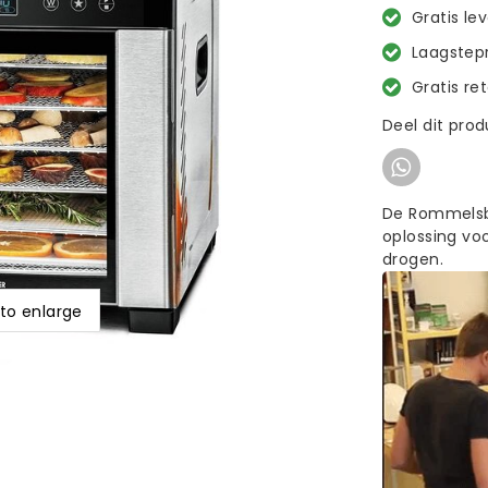
Gratis le
Laagstepr
Gratis re
Deel dit pro
De Rommelsb
oplossing voo
drogen.
 to enlarge