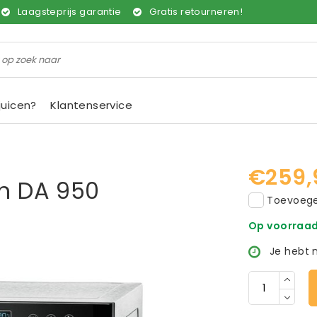
Laagsteprijs garantie
Gratis retourneren!
juicen?
Klantenservice
€259,
n DA 950
Toevoegen
Op voorraa
Je hebt 