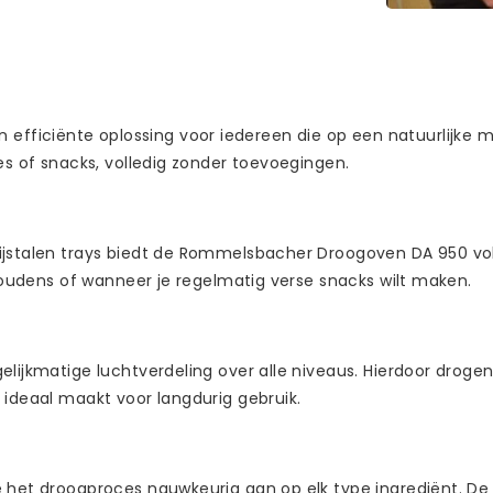
ficiënte oplossing voor iedereen die op een natuurlijke m
ees of snacks, volledig zonder toevoegingen.
rijstalen trays biedt de Rommelsbacher Droogoven DA 950 vo
shoudens of wanneer je regelmatig verse snacks wilt maken.
lijkmatige luchtverdeling over alle niveaus. Hierdoor drogen
 ideaal maakt voor langdurig gebruik.
e het droogproces nauwkeurig aan op elk type ingrediënt. De