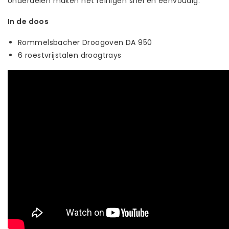
onderdelen maken het reinigen snel en eenvoudig.
In de doos
Rommelsbacher Droogoven DA 950
6 roestvrijstalen droogtrays