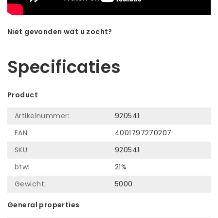
Niet gevonden wat u zocht?
Laat ons helpen! Bel: +31 (0)35-6910253
Specificaties
Product
Artikelnummer:
920541
EAN:
4001797270207
SKU:
920541
btw:
21%
Gewicht:
5000
General properties