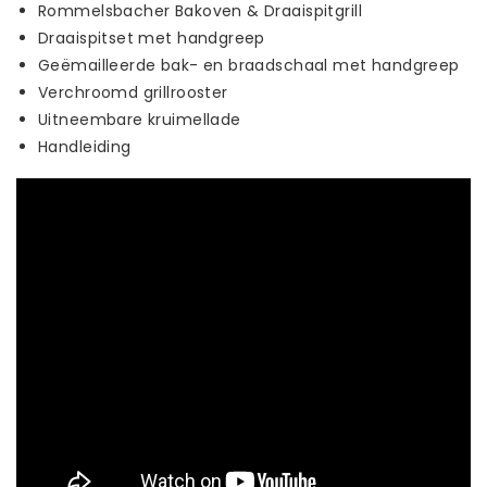
Rommelsbacher Bakoven & Draaispitgrill
Draaispitset met handgreep
Geëmailleerde bak- en braadschaal met handgreep
Verchroomd grillrooster
Uitneembare kruimellade
Handleiding