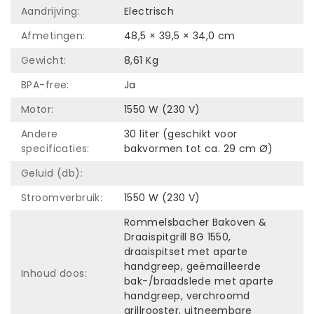
Aandrijving:
Electrisch
Afmetingen:
48,5 × 39,5 × 34,0 cm
Gewicht:
8,61 Kg
BPA-free:
Ja
Motor:
1550 W (230 V)
Andere
30 liter (geschikt voor
specificaties:
bakvormen tot ca. 29 cm Ø)
Geluid (db):
Stroomverbruik:
1550 W (230 V)
Rommelsbacher Bakoven &
Draaispitgrill BG 1550,
draaispitset met aparte
handgreep, geëmailleerde
Inhoud doos:
bak-/braadslede met aparte
handgreep, verchroomd
grillrooster, uitneembare