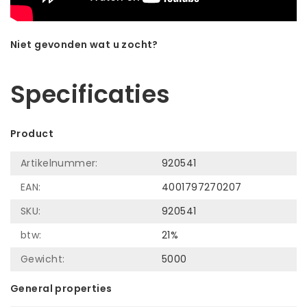
Niet gevonden wat u zocht?
Laat ons helpen! Bel: +31 (0)35-6910253
Specificaties
Product
Artikelnummer:
920541
EAN:
4001797270207
SKU:
920541
btw:
21%
Gewicht:
5000
General properties