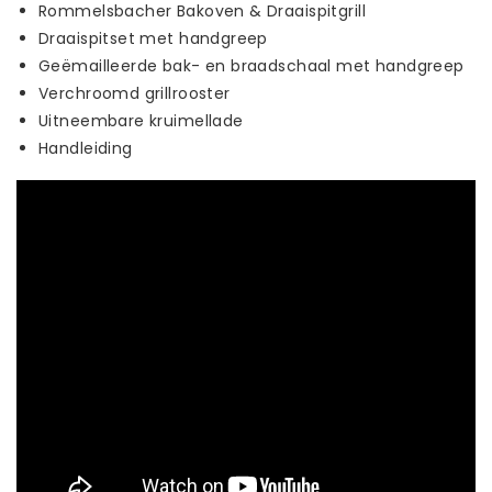
Rommelsbacher Bakoven & Draaispitgrill
Draaispitset met handgreep
Geëmailleerde bak- en braadschaal met handgreep
Verchroomd grillrooster
Uitneembare kruimellade
Handleiding