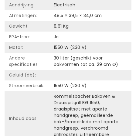
Aandrijving:
Electrisch
Afmetingen:
48,5 × 39,5 × 34,0 cm
Gewicht:
8,61 Kg
BPA-free:
Ja
Motor:
1550 W (230 V)
Andere
30 liter (geschikt voor
specificaties:
bakvormen tot ca. 29 cm Ø)
Geluid (db):
Stroomverbruik:
1550 W (230 V)
Rommelsbacher Bakoven &
Draaispitgrill BG 1550,
draaispitset met aparte
handgreep, geëmailleerde
Inhoud doos:
bak-/braadslede met aparte
handgreep, verchroomd
grillrooster, uitneembare