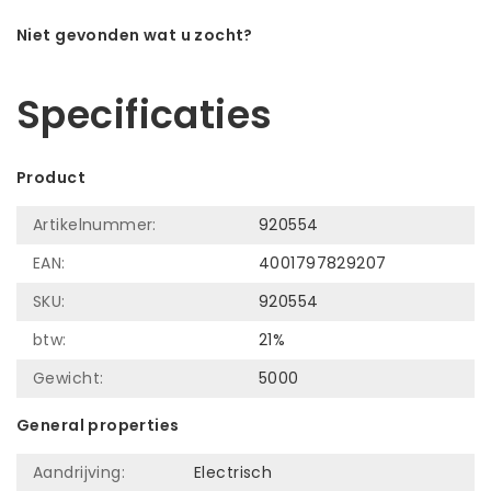
Niet gevonden wat u zocht?
Laat ons helpen! Bel: +31 (0)35-6910253
Specificaties
Product
Artikelnummer:
920554
EAN:
4001797829207
SKU:
920554
btw:
21%
Gewicht:
5000
General properties
Aandrijving:
Electrisch