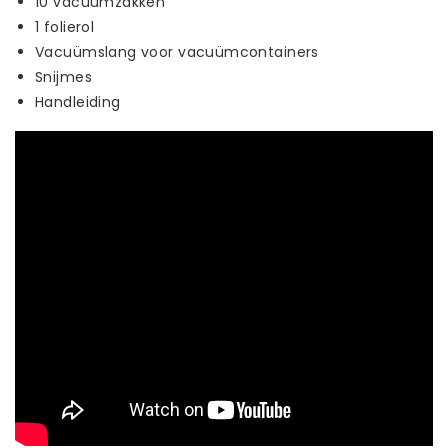
10 vacuümzakken
1 folierol
Vacuümslang voor vacuümcontainers
Snijmes
Handleiding