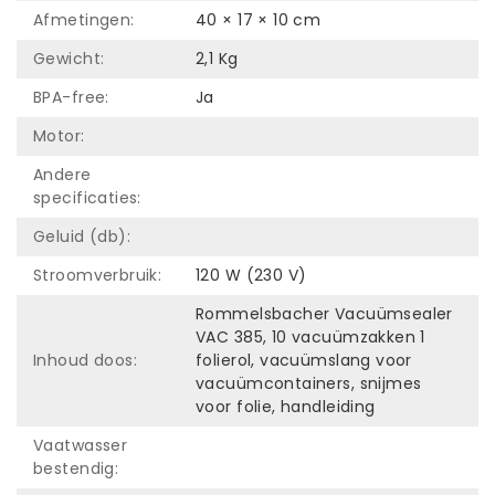
Afmetingen:
40 × 17 × 10 cm
Gewicht:
2,1 Kg
BPA-free:
Ja
Motor:
Andere
specificaties:
Geluid (db):
Stroomverbruik:
120 W (230 V)
Rommelsbacher Vacuümsealer
VAC 385, 10 vacuümzakken 1
Inhoud doos:
folierol, vacuümslang voor
vacuümcontainers, snijmes
voor folie, handleiding
Vaatwasser
bestendig: