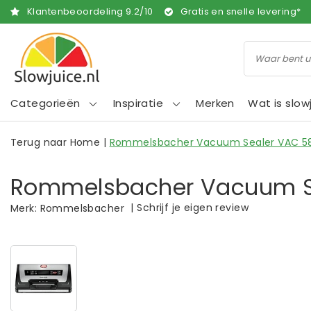
Klantenbeoordeling
9.2
/
10
Gratis en snelle levering*
Categorieën
Inspiratie
Merken
Wat is slow
Terug naar Home
|
Rommelsbacher Vacuum Sealer VAC 5
Rommelsbacher Vacuum S
|
Schrijf je eigen review
Merk:
Rommelsbacher