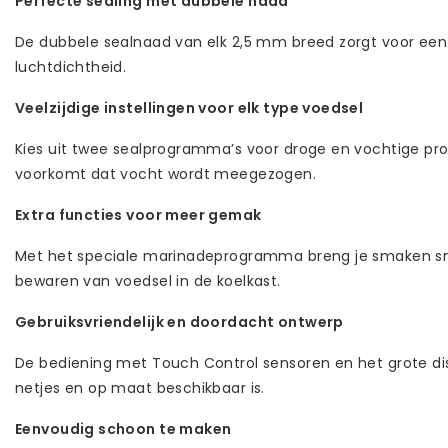
Perfecte sealing met dubbele naad
De dubbele sealnaad van elk 2,5 mm breed zorgt voor een 
luchtdichtheid.
Veelzijdige instellingen voor elk type voedsel
Kies uit twee sealprogramma’s voor droge en vochtige pr
voorkomt dat vocht wordt meegezogen.
Extra functies voor meer gemak
Met het speciale marinadeprogramma breng je smaken snell
bewaren van voedsel in de koelkast.
Gebruiksvriendelijk en doordacht ontwerp
De bediening met Touch Control sensoren en het grote disp
netjes en op maat beschikbaar is.
Eenvoudig schoon te maken