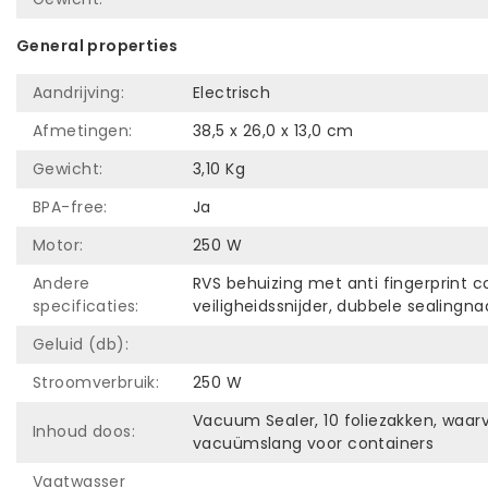
General properties
Aandrijving:
Electrisch
Afmetingen:
38,5 x 26,0 x 13,0 cm
Gewicht:
3,10 Kg
BPA-free:
Ja
Motor:
250 W
Andere
RVS behuizing met anti fingerprint 
specificaties:
veiligheidssnijder, dubbele sealin
Geluid (db):
Stroomverbruik:
250 W
Vacuum Sealer, 10 foliezakken, waarv
Inhoud doos:
vacuümslang voor containers
Vaatwasser