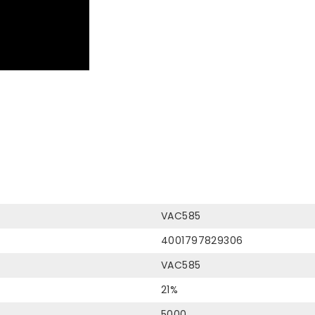
VAC585
4001797829306
VAC585
21%
5000