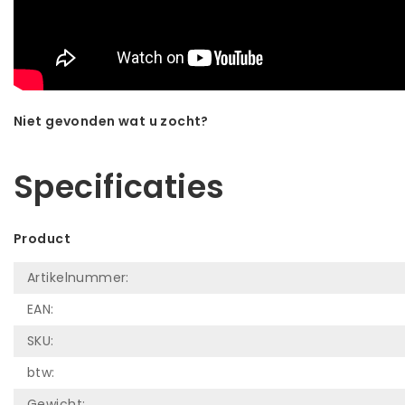
Niet gevonden wat u zocht?
Laat ons helpen! Bel: +31 (0)35-6910253
Specificaties
Product
Artikelnummer:
EAN:
SKU:
btw:
Gewicht: