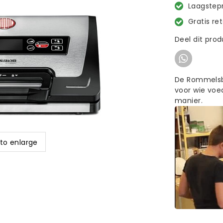
Laagstepr
Gratis re
Deel dit pro
De Rommelsb
voor wie voed
manier.
 to enlarge