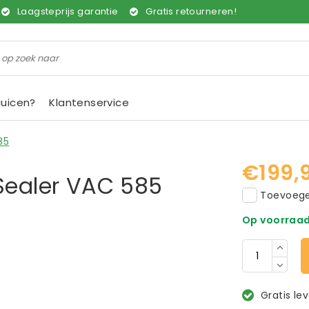
Laagsteprijs garantie
Gratis retourneren!
juicen?
Klantenservice
85
€199,
ealer VAC 585
Toevoegen
Op voorraa
Gratis le