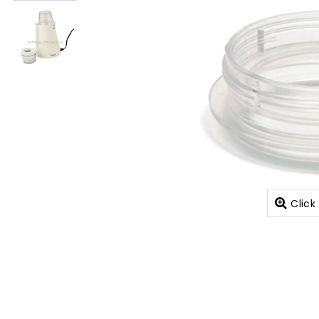
Click