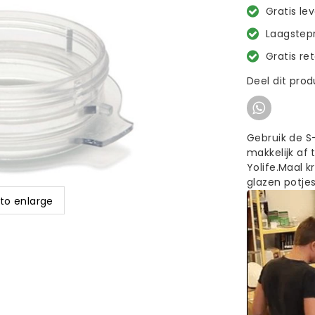
Gratis le
Laagstepr
Gratis re
Deel dit pro
Gebruik de S
makkelijk af 
Yolife.Maal 
glazen potjes
 to enlarge