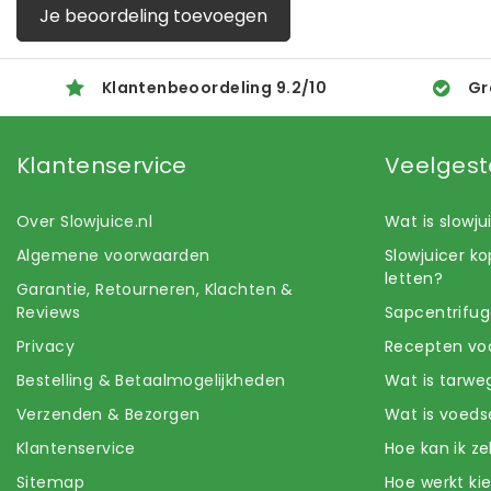
Je beoordeling toevoegen
Klantenbeoordeling
9.2
/
10
Gr
Klantenservice
Veelgest
Over Slowjuice.nl
Wat is slowj
Algemene voorwaarden
Slowjuicer k
letten?
Garantie, Retourneren, Klachten &
Reviews
Sapcentrifug
Privacy
Recepten voo
Bestelling & Betaalmogelijkheden
Wat is tarwe
Verzenden & Bezorgen
Wat is voeds
Klantenservice
Hoe kan ik z
Sitemap
Hoe werkt k