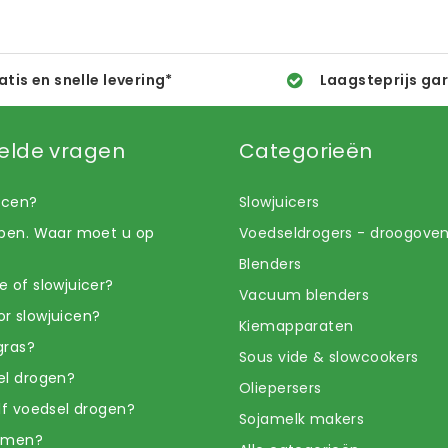
atis en snelle levering*
Laagsteprijs ga
elde vragen
Categorieën
uicen?
Slowjuicers
open. Waar moet u op
Voedseldrogers - droogove
Blenders
e of slowjuicer?
Vacuum blenders
r slowjuicen?
Kiemapparaten
gras?
Sous vide & slowcookers
el drogen?
Oliepersers
elf voedsel drogen?
Sojamelk makers
iemen?