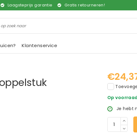
Laagsteprijs garantie
Gratis retourneren!
juicen?
Klantenservice
€24,3
koppelstuk
Toevoegen
Op voorraa
Je hebt 