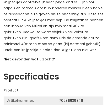
knijpzakjes aantrekkelijk voor jonge kindjes! Fijn voor
papa's en mama's om hun kinderen makkelijk een hapje
of tussendoortje te geven als ze onderweg zijn. Deze set
bestaat uit 4 knijpzakjes met dop. De knijpzakjes hebben
een inhoud van 130ml en zijn minimaal 40x te
gebruiken. Hoewel ze waarschijnlijk veel vaker te
gebruiken zijn, geeft Nom Nom Kids de garantie dat ze
minimaal 40x mee moeten gaan (bij normaal gebruik).
Haalt een knijpzakje dit niet, dan krijgt u een nieuwe!
Niet gevonden wat u zocht?
Laat ons helpen! Bel: +31 (0)35-6910253
Specificaties
Product
Artikelnummer:
702811639348