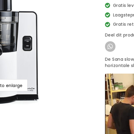
Gratis le
Laagstepr
Gratis re
Deel dit pro
De Sana slow
horizontale s
 to enlarge