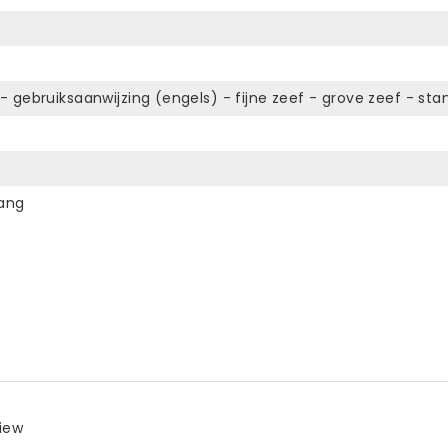
gebruiksaanwijzing (engels) - fijne zeef - grove zeef - sta
lang
view