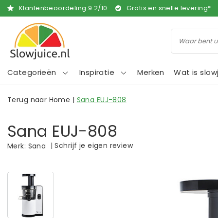
Klantenbeoordeling
9.2
/
10
Gratis en snelle levering*
Categorieën
Inspiratie
Merken
Wat is slow
Terug naar Home
|
Sana EUJ-808
Sana EUJ-808
|
Schrijf je eigen review
Merk:
Sana