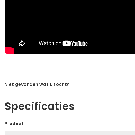
Niet gevonden wat u zocht?
Laat ons helpen! Bel: +31 (0)35-6910253
Specificaties
Product