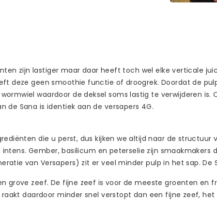
nten zijn lastiger maar daar heeft toch wel elke verticale jui
ft deze geen smoothie functie of droogrek. Doordat de pulpui
ormwiel waardoor de deksel soms lastig te verwijderen is. O
n de Sana is identiek aan de versapers 4G.
diënten die u perst, dus kijken we altijd naar de structuur va
erg intens. Gember, basilicum en peterselie zijn smaakmakers
ratie van Versapers) zit er veel minder pulp in het sap. De
n grove zeef. De fijne zeef is voor de meeste groenten en fr
 raakt daardoor minder snel verstopt dan een fijne zeef, het 