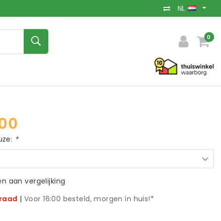
NL
0
00
uze:
*
 aan vergelijking
rraad
|
Voor 16:00 besteld, morgen in huis!*