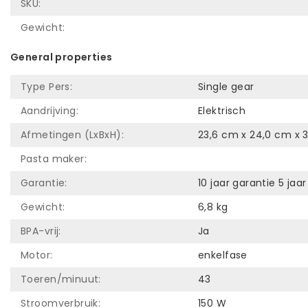
SKU:
Gewicht:
General properties
Type Pers:
Single gear
Aandrijving:
Elektrisch
Afmetingen (LxBxH):
23,6 cm x 24,0 cm x 
Pasta maker:
Garantie:
10 jaar garantie 5 ja
Gewicht:
6,8 kg
BPA-vrij:
Ja
Motor:
enkelfase
Toeren/minuut:
43
Stroomverbruik:
150 W