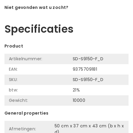
Niet gevonden wat u zocht?
Laat ons helpen! Bel: +31 (0)35-6910253
Specificaties
Product
Artikelnummer:
SD-S9150-F_D
EAN:
9375709181
SKU:
SD-S9150-F_D
btw:
21%
Gewicht:
10000
General properties
50 cm x 37 cm x 43 cm (b x h x
Afmetingen:
d)