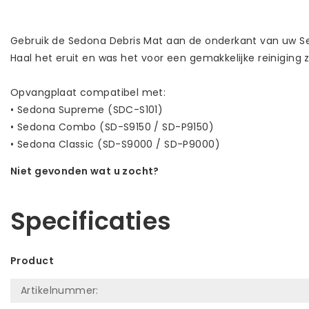
Gebruik de Sedona Debris Mat aan de onderkant van uw Se
Haal het eruit en was het voor een gemakkelijke reinigi
Opvangplaat compatibel met:
• Sedona Supreme (SDC-S101)
• Sedona Combo (SD-S9150 / SD-P9150)
• Sedona Classic (SD-S9000 / SD-P9000)
Niet gevonden wat u zocht?
Laat ons helpen! Bel: +31 (0)35-6910253
Specificaties
Product
Artikelnummer: