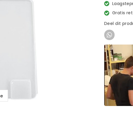
Laagstepr
Gratis re
Deel dit pro
ge