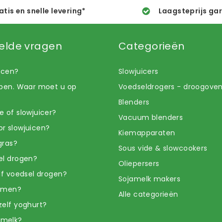
atis en snelle levering*
Laagsteprijs ga
elde vragen
Categorieën
uicen?
Slowjuicers
open. Waar moet u op
Voedseldrogers - droogove
Blenders
e of slowjuicer?
Vacuum blenders
r slowjuicen?
Kiemapparaten
gras?
Sous vide & slowcookers
el drogen?
Oliepersers
elf voedsel drogen?
Sojamelk makers
iemen?
Alle categorieën
zelf yoghurt?
amelk?