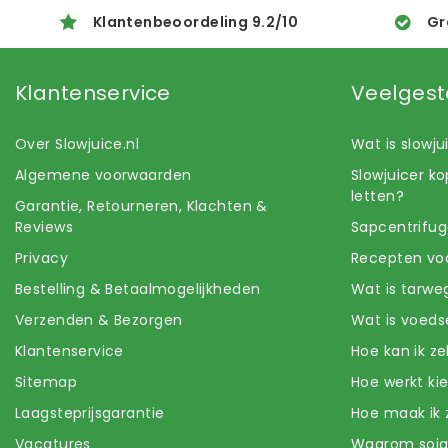
Klantenbeoordeling
9.2
/
10
Gr
Klantenservice
Veelgest
Over Slowjuice.nl
Wat is slowj
Algemene voorwaarden
Slowjuicer k
letten?
Garantie, Retourneren, Klachten &
Reviews
Sapcentrifug
Privacy
Recepten voo
Bestelling & Betaalmogelijkheden
Wat is tarwe
Verzenden & Bezorgen
Wat is voeds
Klantenservice
Hoe kan ik z
Sitemap
Hoe werkt k
Laagsteprijsgarantie
Hoe maak ik 
Vacatures
Waarom soj