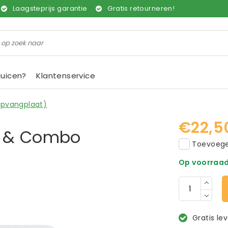
Laagsteprijs garantie
Gratis retourneren!
juicen?
Klantenservice
opvangplaat)
€22,5
c & Combo
Toevoegen
Op voorraa
Gratis le