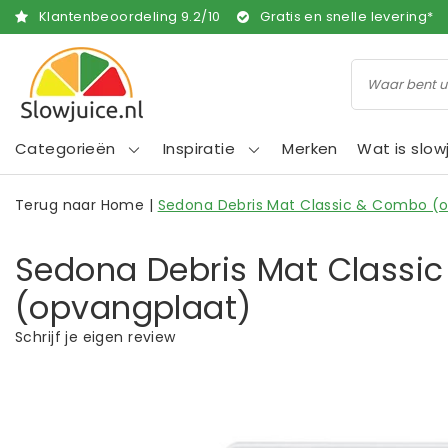
Klantenbeoordeling
9.2
/
10
Gratis en snelle levering*
Categorieën
Inspiratie
Merken
Wat is slow
Terug naar Home
|
Sedona Debris Mat Classic & Combo (
Sedona Debris Mat Classi
(opvangplaat)
Schrijf je eigen review