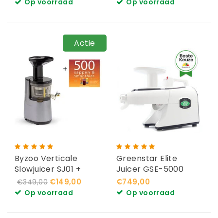
Op voorraad
Op voorraad
Actie
Byzoo Verticale
Greenstar Elite
Slowjuicer SJ01 +
Juicer GSE-5000
Boek
€149,00
€749,00
€349,00
Op voorraad
Op voorraad