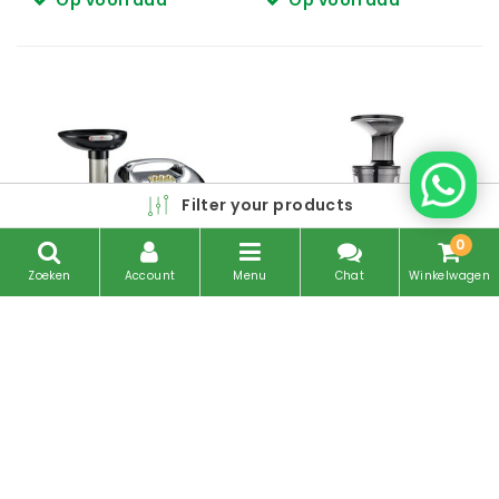
Filter your products
0
Zoeken
Account
Menu
Chat
Winkelwagen
Matstone Advanced
Hurom H100
€279,00
€349,00
Op voorraad
Op voorraad