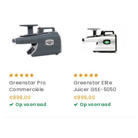
Greenstar Pro
Greenstar Elite
Commerciële
Juicer GSE-5050
Slowjuicer Grijs
Chroom
€899,00
€899,00
Op voorraad
Op voorraad