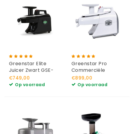
Greenstar Elite
Greenstar Pro
Juicer Zwart GSE-
Commerciële
5010
Slowjuicer Wit
€749,00
€899,00
Op voorraad
Op voorraad