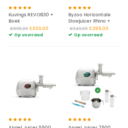
Kuvings REVO830 +
Byzoo Horizontale
Boek
Slowjuicer Rhino +
Boek + Flesjes
€530,00
€299,00
€699,00
€349,00
Op voorraad
Op voorraad
Angel Juicer 5500
Angel Juicer 7500