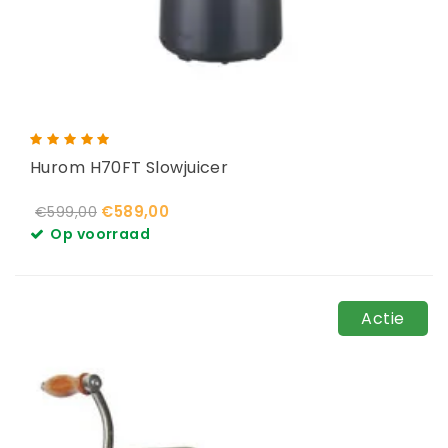
Hurom H70FT Slowjuicer
€589,00
€599,00
Op voorraad
Actie