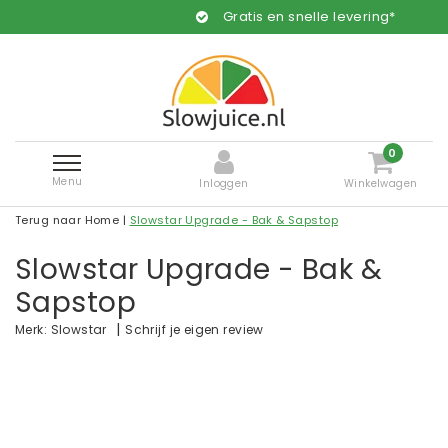
Gratis en snelle levering*
0
Menu
Inloggen
Winkelwagen
Terug naar Home
|
Slowstar Upgrade - Bak & Sapstop
Slowstar Upgrade - Bak &
Sapstop
|
Schrijf je eigen review
Merk:
Slowstar