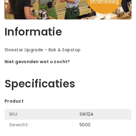
Informatie
Slowstar Upgrade - Bak & Sapstop
Niet gevonden wat u zocht?
Laat ons helpen! Bel: +31 (0)35-6910253
Specificaties
Product
SKU:
SW12A
Gewicht:
5000