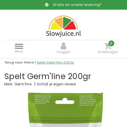
Gratis en snelle levering*
0
Menu
Inloggen
Winkelwagen
Terug naar Home
|
Spelt Germ'line 200gr
Spelt Germ'line 200gr
|
Schrijf je eigen review
Merk:
Germ'line