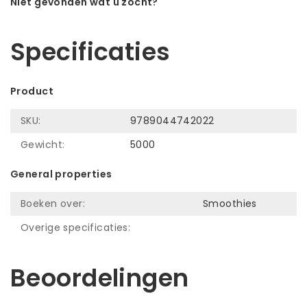
Niet gevonden wat u zocht?
Laat ons helpen! Bel: +31 (0)35-6910253
Specificaties
Product
SKU:
9789044742022
Gewicht:
5000
General properties
Boeken over:
Smoothies
Overige specificaties:
Beoordelingen