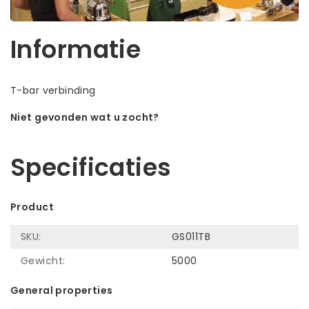
Informatie
T-bar verbinding
Niet gevonden wat u zocht?
Laat ons helpen! Bel: +31 (0)35-6910253
Specificaties
Product
SKU:
GS011TB
Gewicht:
5000
General properties