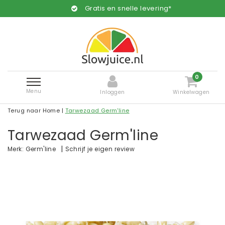
Gratis en snelle levering*
0
Menu
Inloggen
Winkelwagen
Terug naar Home
|
Tarwezaad Germ'line
Tarwezaad Germ'line
|
Schrijf je eigen review
Merk:
Germ'line