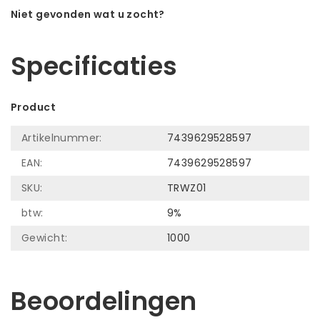
Niet gevonden wat u zocht?
Laat ons helpen! Bel: +31 (0)35-6910253
Specificaties
Product
Artikelnummer:
7439629528597
EAN:
7439629528597
SKU:
TRWZ01
btw:
9%
Gewicht:
1000
Beoordelingen