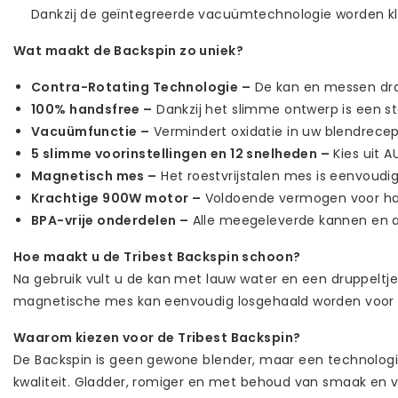
Dankzij de geïntegreerde vacuümtechnologie worden kl
Wat maakt de Backspin zo uniek?
Contra-Rotating Technologie –
De kan en messen draa
100% handsfree –
Dankzij het slimme ontwerp is een sta
Vacuümfunctie –
Vermindert oxidatie in uw blendrecep
5 slimme voorinstellingen en 12 snelheden –
Kies uit A
Magnetisch mes –
Het roestvrijstalen mes is eenvoud
Krachtige 900W motor –
Voldoende vermogen voor harde
BPA-vrije onderdelen –
Alle meegeleverde kannen en acc
Hoe maakt u de Tribest Backspin schoon?
Na gebruik vult u de kan met lauw water en een druppeltje
magnetische mes kan eenvoudig losgehaald worden voor r
Waarom kiezen voor de Tribest Backspin?
De Backspin is geen gewone blender, maar een technolog
kwaliteit. Gladder, romiger en met behoud van smaak en vo