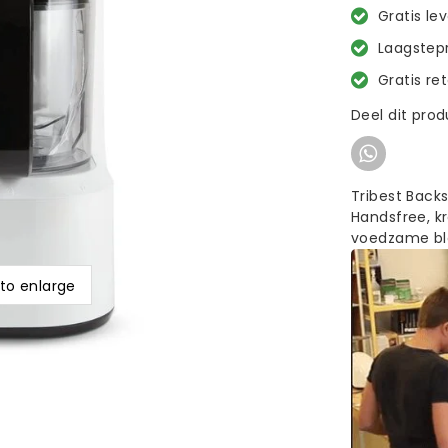
Gratis le
Laagstepr
Gratis re
Deel dit pro
Tribest Back
Handsfree, k
voedzame bl
 to enlarge