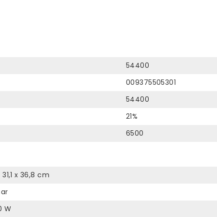
54400
009375505301
54400
21%
6500
x 31,1 x 36,8 cm
aar
0 W