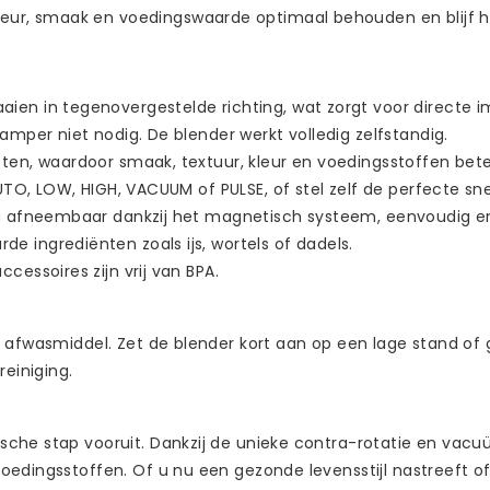
eur, smaak en voedingswaarde optimaal behouden en blijf 
ien in tegenovergestelde richting, wat zorgt voor directe i
mper niet nodig. De blender werkt volledig zelfstandig.
ten, waardoor smaak, textuur, kleur en voedingsstoffen bete
UTO, LOW, HIGH, VACUUM of PULSE, of stel zelf de perfecte sn
ig afneembaar dankzij het magnetisch systeem, eenvoudig en
 ingrediënten zoals ijs, wortels of dadels.
essoires zijn vrij van BPA.
 afwasmiddel. Zet de blender kort aan op een lage stand of g
einiging.
ische stap vooruit. Dankzij de unieke contra-rotatie en v
edingsstoffen. Of u nu een gezonde levensstijl nastreeft of