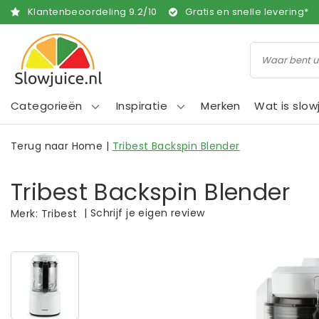
Klantenbeoordeling
9.2
/
10
Gratis en snelle levering*
Categorieën
Inspiratie
Merken
Wat is slow
Terug naar Home
|
Tribest Backspin Blender
Tribest Backspin Blender
|
Schrijf je eigen review
Merk:
Tribest