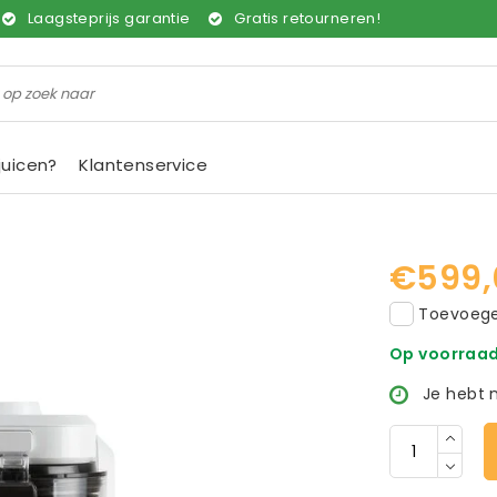
Laagsteprijs garantie
Gratis retourneren!
juicen?
Klantenservice
€599,
Toevoegen
Op voorraa
Je hebt 