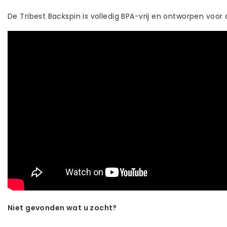
De Tribest Backspin is volledig BPA-vrij en ontworpen voor d
Niet gevonden wat u zocht?
Laat ons helpen! Bel: +31 (0)35-6910253