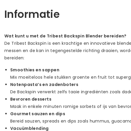
Informatie
Wat kunt u met de Tribest Backspin Blender bereiden?
De Tribest Backspin is een krachtige en innovatieve blen
messen en de kan in tegengestelde richting draaien, word
bereiden:
Smoothies en sappen
Mix moeiteloos hele stukken groente en fruit tot super
Notenpasta’s en zadenboters
De Backspin verwerkt zelfs taaie ingrediënten zoals dad
Bevroren desserts
Maak in enkele minuten romige sorbets of ijs van bevro
Gourmet sauzen en dips
Bereid sauzen, spreads en dips zoals hummus, guacamo
Vacuümblending