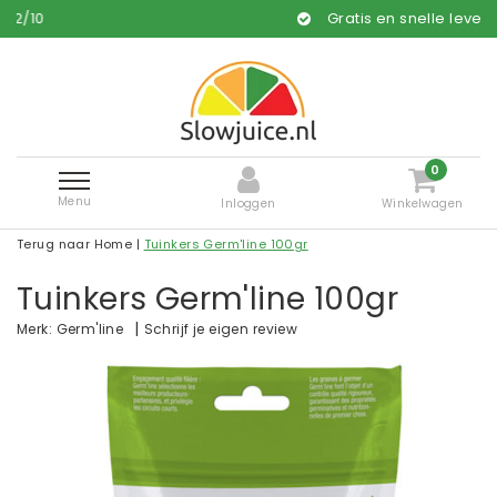
Gratis en snelle levering*
0
Menu
Inloggen
Winkelwagen
Terug naar Home
|
Tuinkers Germ'line 100gr
Tuinkers Germ'line 100gr
|
Schrijf je eigen review
Merk:
Germ'line