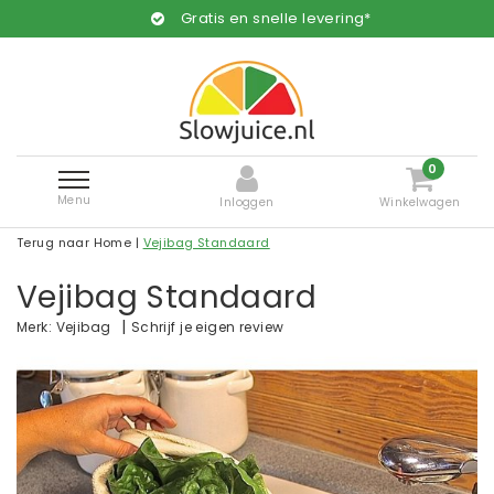
Gratis en snelle levering*
0
Menu
Inloggen
Winkelwagen
Terug naar Home
|
Vejibag Standaard
Vejibag Standaard
|
Schrijf je eigen review
Merk:
Vejibag