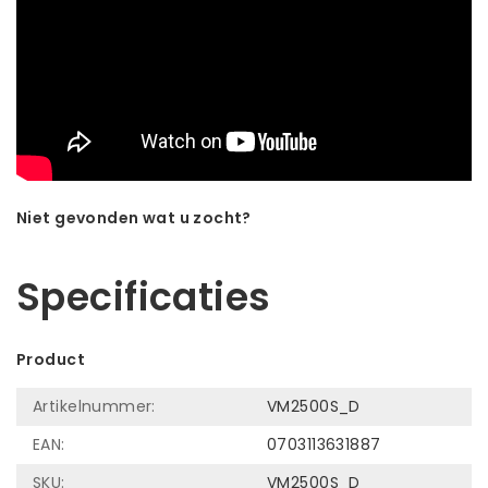
Niet gevonden wat u zocht?
Laat ons helpen! Bel: +31 (0)35-6910253
Specificaties
Product
Artikelnummer:
VM2500S_D
EAN:
0703113631887
SKU:
VM2500S_D