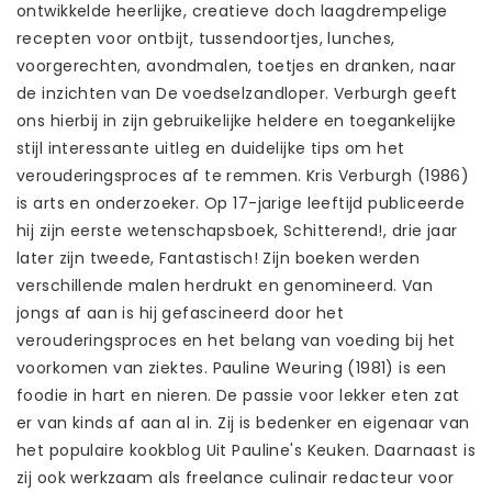
ontwikkelde heerlijke, creatieve doch laagdrempelige
recepten voor ontbijt, tussendoortjes, lunches,
voorgerechten, avondmalen, toetjes en dranken, naar
de inzichten van De voedselzandloper. Verburgh geeft
ons hierbij in zijn gebruikelijke heldere en toegankelijke
stijl interessante uitleg en duidelijke tips om het
verouderingsproces af te remmen. Kris Verburgh (1986)
is arts en onderzoeker. Op 17-jarige leeftijd publiceerde
hij zijn eerste wetenschapsboek, Schitterend!, drie jaar
later zijn tweede, Fantastisch! Zijn boeken werden
verschillende malen herdrukt en genomineerd. Van
jongs af aan is hij gefascineerd door het
verouderingsproces en het belang van voeding bij het
voorkomen van ziektes. Pauline Weuring (1981) is een
foodie in hart en nieren. De passie voor lekker eten zat
er van kinds af aan al in. Zij is bedenker en eigenaar van
het populaire kookblog Uit Pauline's Keuken. Daarnaast is
zij ook werkzaam als freelance culinair redacteur voor