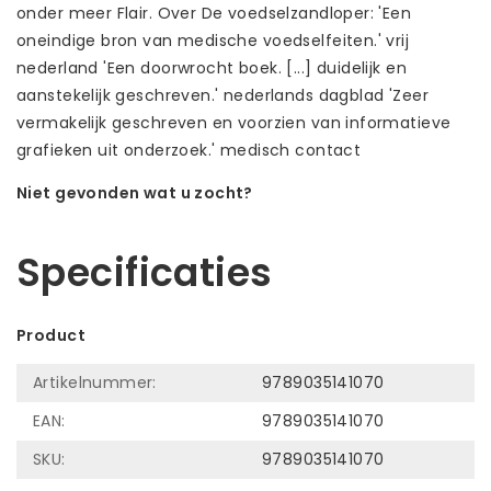
onder meer Flair. Over De voedselzandloper: 'Een
oneindige bron van medische voedselfeiten.' vrij
nederland 'Een doorwrocht boek. [...] duidelijk en
aanstekelijk geschreven.' nederlands dagblad 'Zeer
vermakelijk geschreven en voorzien van informatieve
grafieken uit onderzoek.' medisch contact
Niet gevonden wat u zocht?
Laat ons helpen! Bel: +31 (0)35-6910253
Specificaties
Product
Artikelnummer:
9789035141070
EAN:
9789035141070
SKU:
9789035141070