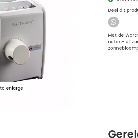
Deel dit pro
Met de Wart
noten- of za
zonnebloempi
 to enlarge
Gere