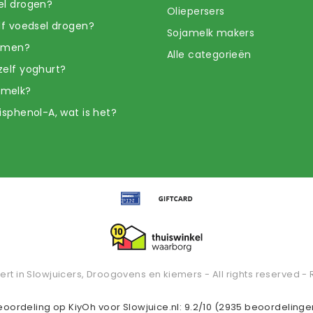
el drogen?
Oliepersers
elf voedsel drogen?
Sojamelk makers
iemen?
Alle categorieën
zelf yoghurt?
amelk?
isphenol-A, wat is het?
ert in Slowjuicers, Droogovens en kiemers - All rights reserved - 
eoordeling op
KiyOh
voor Slowjuice.nl: 9.2/10 (2935 beoordelinge