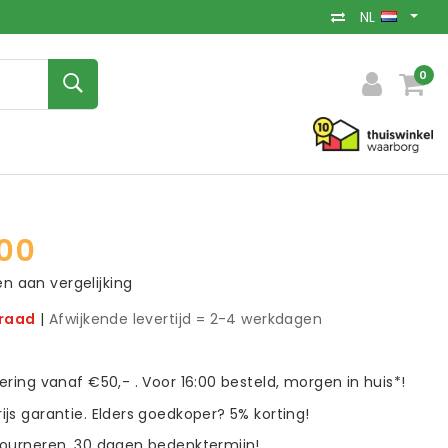
NL
0
00
 aan vergelijking
rraad
|
Afwijkende levertijd = 2-4 werkdagen
vering vanaf €50,- . Voor 16:00 besteld, morgen in huis*!
ijs garantie. Elders goedkoper? 5% korting!
tourneren. 30 dagen bedenktermijn!