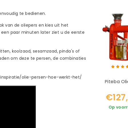
envoudig te bedienen.
 van de oliepers en kies uit het
n paar minuten later ziet u de eerste
tten, koolzaad, sesamzaad, pinda's of
aden om deze te persen, de combinaties
l/inspiratie/olie-persen-hoe-werkt-het/
Piteba Ol
€127
Op voor