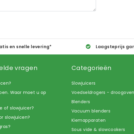
atis en snelle levering*
Laagsteprijs ga
elde vragen
Categorieën
uicen?
Slowjuicers
open. Waar moet u op
Voedseldrogers - droogove
Blenders
e of slowjuicer?
Vacuum blenders
r slowjuicen?
Kiemapparaten
gras?
Sous vide & slowcookers