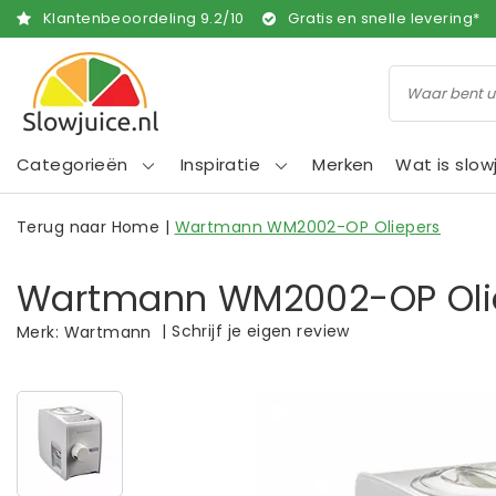
Klantenbeoordeling
9.2
/
10
Gratis en snelle levering*
Categorieën
Inspiratie
Merken
Wat is slow
Terug naar Home
|
Wartmann WM2002-OP Oliepers
Wartmann WM2002-OP Oli
|
Schrijf je eigen review
Merk:
Wartmann