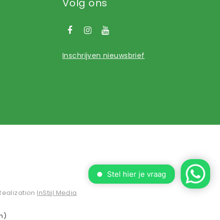
Volg ons
Inschrijven nieuwsbrief
Realization
InStijl Media
n)