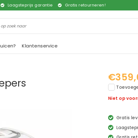
Laagsteprijs garantie
Gratis retourneren!
juicen?
Klantenservice
€359,
epers
Toevoegen
Niet op voo
Gratis le
Laagstepr
Gratis re