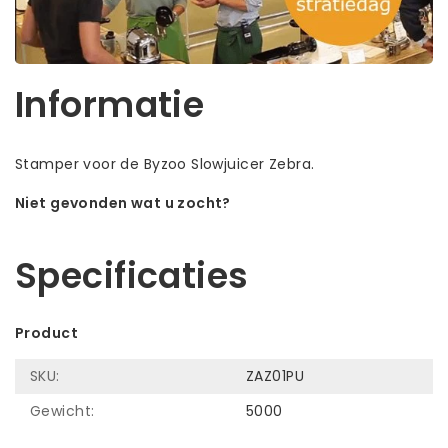
Informatie
Stamper voor de Byzoo Slowjuicer Zebra.
Niet gevonden wat u zocht?
Laat ons helpen! Bel: +31 (0)35-6910253
Specificaties
Product
SKU:
ZAZ01PU
Gewicht:
5000