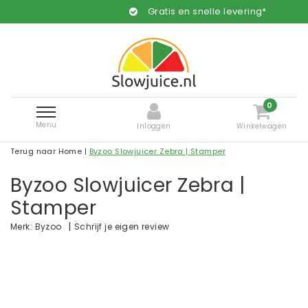
Gratis en snelle levering*
0
Menu
Inloggen
Winkelwagen
Terug naar Home
|
Byzoo Slowjuicer Zebra | Stamper
Byzoo Slowjuicer Zebra |
Stamper
|
Schrijf je eigen review
Merk:
Byzoo